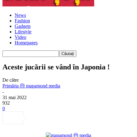
News
Fashion
Gadgets
Lifestyle
Video
Homepages
Aceste jucării se vând în Japonia !
De către
Primăria ⓜ mapamond media
-
31 mai 2022
932
0