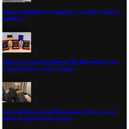
Scene incredibile la Lungulețu. Un mire e bătut la
nuntă și...
23 iulie 2026
Primarul comunei Pietroşiţa din Dâmboviţa, Ion
Leonard Dicu, s-a făcut singur...
2 mai 2026
Percheziţii în judeţele Dâmboviţa şi Ilfov, într-un
dosar de proxenetism, şantaj...