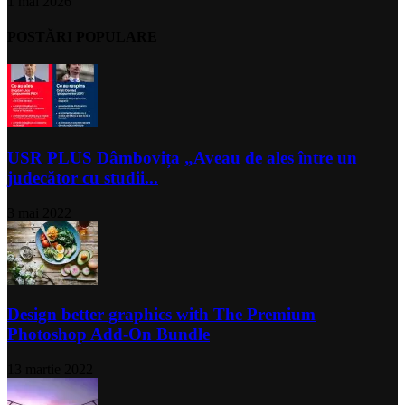
1 mai 2026
POSTĂRI POPULARE
USR PLUS Dâmbovița „Aveau de ales între un
judecător cu studii...
3 mai 2022
Design better graphics with The Premium
Photoshop Add-On Bundle
13 martie 2022