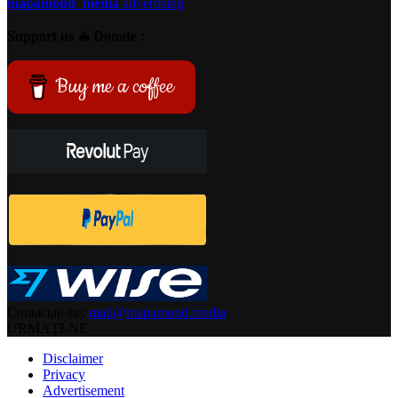
mapamond
media
advertising
Support us ☕︎ Donate :
Buy me a coffee
Contactați-ne:
mail@mapamond.media
URMAȚI-NE
Disclaimer
Privacy
Advertisement