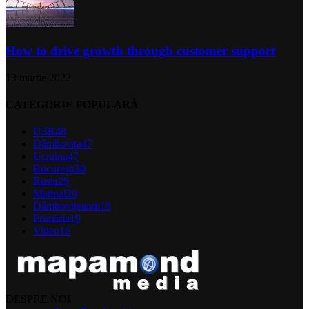
How to drive growth through customer support
13 martie 2022
CATEGORIE POPULARĂ
USR
48
Dâmbovița
47
Ucraina
47
București
30
Rusia
29
Matinal
29
Dâmbovițeanul
19
Primăria
19
Video
16
DESPRE NOI