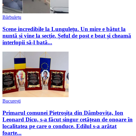
Bărbulețu
Scene incredibile la Lungulețu. Un mire e bătut la
nuntă și vine la secție. Șeful de post e beat și cheamă
interlopii să-l bată...
București
Primarul comunei Pietroşiţa din Dâmboviţa, Ion
Leonard Dicu, s-a făcut singur cetăţean de onoare în
localitatea pe care o conduce. Edilul s-a arătat
foarte...