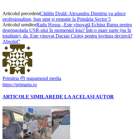
Articolul precedent
Cătălin Drulă: Alexandru Dimitriu va aduce
profesionalism, bun simț și empatie la Primăria Sector 5
Articolul următor
Radu Hossu „Este vinovată Echipa Barna pentru
degringolada USR-ului în momentul ăsta? Într-o mare parte (nu în
totalitate), da. Este vinovat Dacian Cioloș pentru lovitura decisivă?
Absolut”
Primăria ⓜ mapamond media
https://primaria.ro
ARTICOLE SIMILARE
DE LA ACELAȘI AUTOR