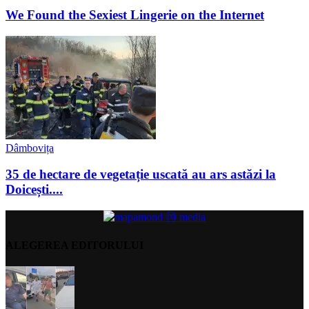
We Found the Sexiest Lingerie on the Internet
Dâmbovița
35 de hectare de vegetație uscată au ars astăzi la
Doicești....
ALEGEREA EDITORULUI